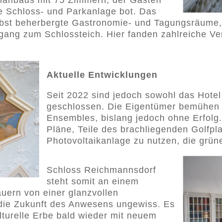
lanbaus mit 75 Zimmern, der Gästen
ie Schloss- und Parkanlage bot. Das
lbst beherbergte Gastronomie- und Tagungsräume
gang zum Schlossteich. Hier fanden zahlreiche V
Aktuelle Entwicklungen
Seit 2022 sind jedoch sowohl das Hotel
geschlossen. Die Eigentümer bemühen 
Ensembles, bislang jedoch ohne Erfolg.
Pläne, Teile des brachliegenden Golfpla
Photovoltaikanlage zu nutzen, die grün
Schloss Reichmannsdorf
steht somit an einem
ern von einer glanzvollen
 die Zukunft des Anwesens ungewiss. Es
ulturelle Erbe bald wieder mit neuem