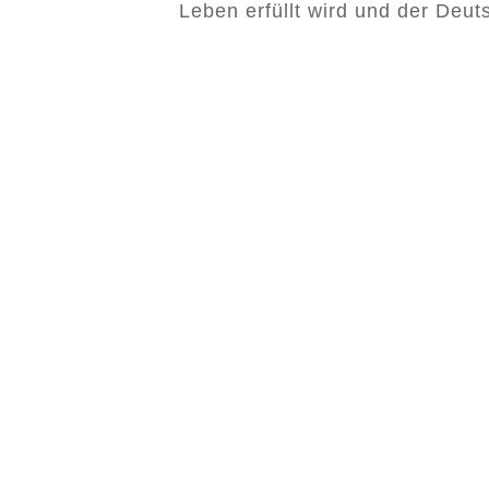
Leben erfüllt wird und der Deu
wieder als Repräsentanz für s
Veranstaltungen nutzen kann.
Haben Sie Fragen z
wertschätzender Um
Schicken Sie uns einfach Ihr Anlie
dann gerne mit Ihnen in Verbindun