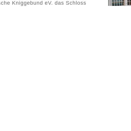
tsche Kniggebund eV. das Schloss
eine Zusammenkünfte und
um Thema
gang?
gen, wir setzen uns
g.